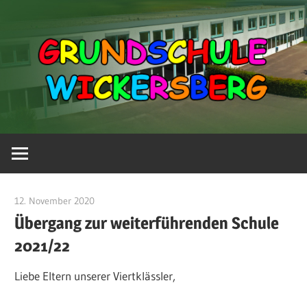
Zum
Inhalt
springen
Grundschule
Grundschule
für
Ensheim,
Wickersberg
Eschringen
und
12. November 2020
Katja Breitenbach
Fechingen
Übergang zur weiterführenden Schule
2021/22
Liebe Eltern unserer Viertklässler,