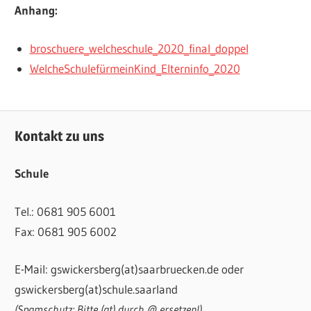
Anhang:
broschuere_welcheschule_2020_final_doppel
WelcheSchulefürmeinKind_Elterninfo_2020
UNCATEGORIZED
Kontakt zu uns
Schule
Tel.: 0681 905 6001
Fax: 0681 905 6002
E-Mail: gswickersberg(at)saarbruecken.de oder
gswickersberg(at)schule.saarland
(Spamschutz: Bitte (at) durch @ ersetzen!)